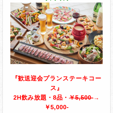
『歓送迎会プランステーキコー
ス』
2H飲み放題・8品・
￥5,500-
→
￥5,000-