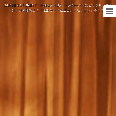
GARDEN＆FOREST 一期 2月・3月・4月シーズンにピッタリなプラ
ン！団体様貸切！『送別会』『歓迎会』『追いコン』等々！