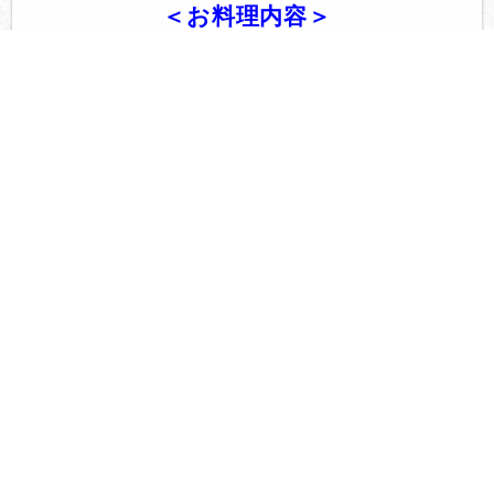
＜お料理内容＞
1.フルーツバターのラスク
2.グリーンサラダ
3.鮮魚カルパッチョ
4.オードブル5種盛り合わせ
5.【春野菜のクアトロチーズフ
ォンデュ】
（プラス500円で贅沢肉チー
ズフォンデュ）
6.アンガス牛のステーキ シャリ
アピンソース
7.ちりめんじゃことガーリック